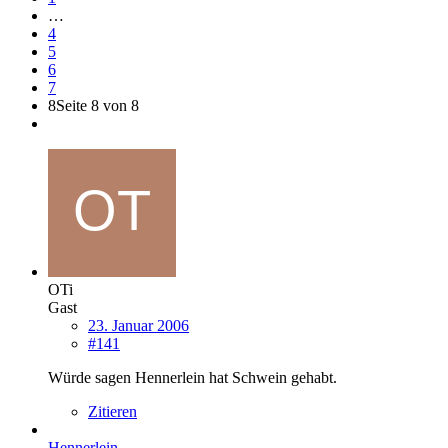
…
4
5
6
7
8
Seite 8 von 8
OTi
Gast
23. Januar 2006
#141
Würde sagen Hennerlein hat Schwein gehabt.
Zitieren
Hennerlein