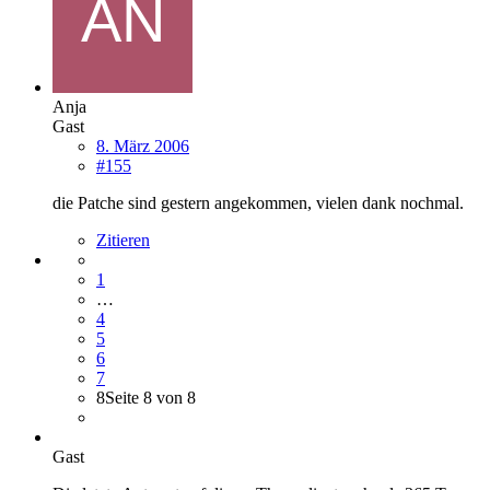
Anja
Gast
8. März 2006
#155
die Patche sind gestern angekommen, vielen dank nochmal.
Zitieren
1
…
4
5
6
7
8
Seite 8 von 8
Gast