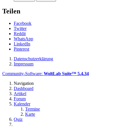
Teilen
Facebook
Twitter
Reddit
WhatsApp
LinkedIn
Pinterest
Datenschutzerklärung
Impressum
Community-Software:
WoltLab Suite™ 5.4.34
Navigation
Dashboard
Artikel
Forum
Kalender
Termine
Karte
Quiz