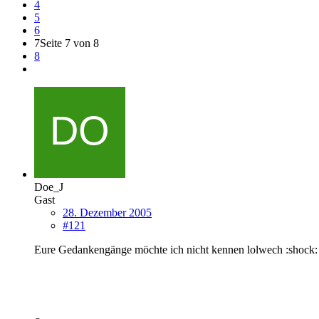
4
5
6
7
Seite 7 von 8
8
Doe_J
Gast
28. Dezember 2005
#121
Eure Gedankengänge möchte ich nicht kennen lolwech :shock: