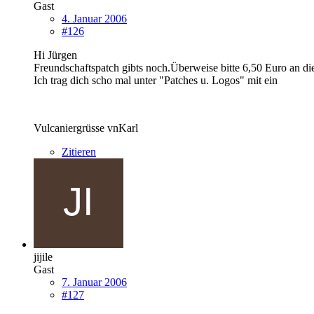
Gast
4. Januar 2006
#126
Hi Jürgen
Freundschaftspatch gibts noch.Überweise bitte 6,50 Euro an d
Ich trag dich scho mal unter "Patches u. Logos" mit ein
Vulcaniergrüsse vnKarl
Zitieren
jijile
Gast
7. Januar 2006
#127