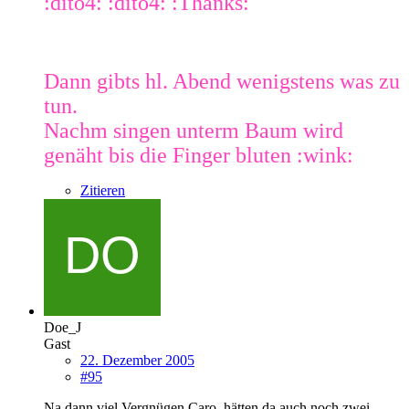
:dito4: :dito4: :Thanks:
Dann gibts hl. Abend wenigstens was zu
tun.
Nachm singen unterm Baum wird
genäht bis die Finger bluten :wink:
Zitieren
Doe_J
Gast
22. Dezember 2005
#95
Na dann viel Vergnügen Caro, hätten da auch noch zwei