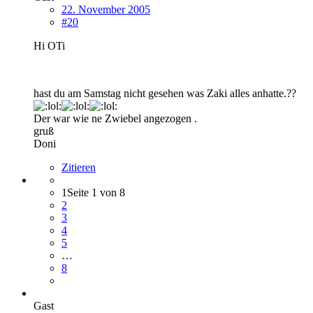
22. November 2005
#20
Hi OTi
hast du am Samstag nicht gesehen was Zaki alles anhatte.??
Der war wie ne Zwiebel angezogen .
gruß
Doni
Zitieren
1
Seite 1 von 8
2
3
4
5
…
8
Gast