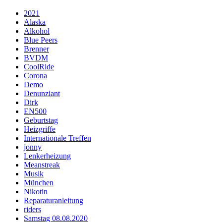
2021
Alaska
Alkohol
Blue Peers
Brenner
BVDM
CoolRide
Corona
Demo
Denunziant
Dirk
EN500
Geburtstag
Heizgriffe
Internationale Treffen
jonny
Lenkerheizung
Meanstreak
Musik
München
Nikotin
Reparaturanleitung
riders
Samstag 08.08.2020