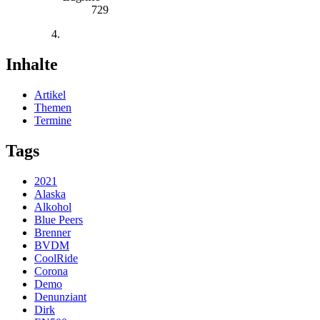
729
Inhalte
Artikel
Themen
Termine
Tags
2021
Alaska
Alkohol
Blue Peers
Brenner
BVDM
CoolRide
Corona
Demo
Denunziant
Dirk