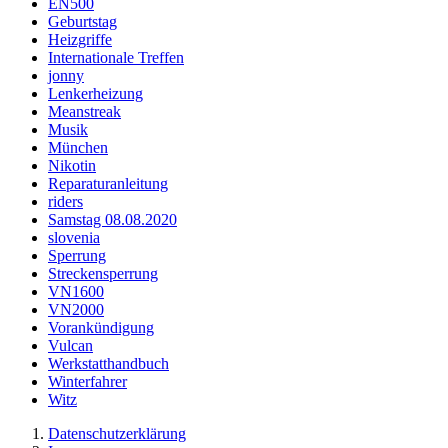
EN500
Geburtstag
Heizgriffe
Internationale Treffen
jonny
Lenkerheizung
Meanstreak
Musik
München
Nikotin
Reparaturanleitung
riders
Samstag 08.08.2020
slovenia
Sperrung
Streckensperrung
VN1600
VN2000
Vorankündigung
Vulcan
Werkstatthandbuch
Winterfahrer
Witz
Datenschutzerklärung